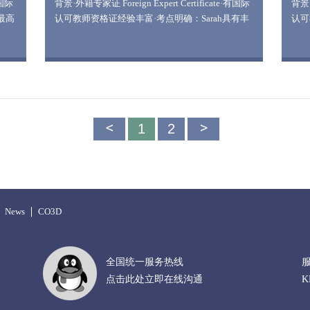
有国际
背景·外籍专家证 Foreign Expert Certificate·有国际
背景·
最高
认可教师资格证经验丰富·考点明确：Sarah具有丰
认
k-
富的教学经验，长期担任明师初中英语教材组成
导人
练掌握
员，负责各大名校试卷分析工作，熟知初中各年级
切带
学技
英语考点，提炼各类“易错题”、“高频题”;善于归纳
特别
生一
解题方法和构建、整理知识结构体系;同时擅长针
忆。
对考试题型演示解题方法，炮制最适合学生的“抢
愉快
耐心
分秘笈”。 幽默课堂·轻松学习：Sarah以独特的“栋
知识
笃笑”风格，打造具有个人特色的幽默课堂，为学
来，
首
1
2
生们提供轻松、愉悦的学习环境。对于初中英语较
学生
页
难的知识点，Sarah善于以生动有趣的例子诠释，
式利
加速学生的理解及记忆。
授学
是掌
News
CO3D
全国统一服务热线
点击此处立即在线沟通
K