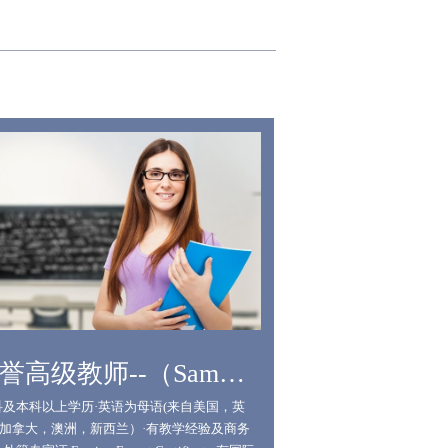
荣誉高级教师--（Sammi）
科及本科以上学历·英语为母语(来自美国，英
加拿大，澳洲，新西兰）·有教学经验及商务