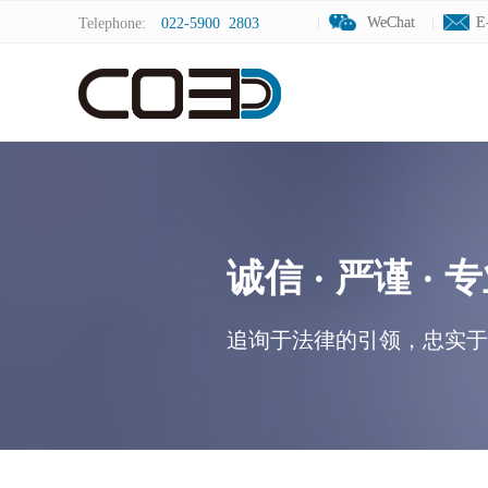
WeChat
WeChat
E
E
Telephone:
022-5900 2803
诚信 · 严谨 · 
追询于法律的引领，忠实于