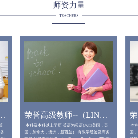
师资力量
TEACHERS
师--（ADAWONG）
荣誉高级教师--（LINDA）
英
·本科及本科以上学历·英语为母语(来自美国，英
·本
商务
国，加拿大，澳洲，新西兰）·有教学经验及商务
国，