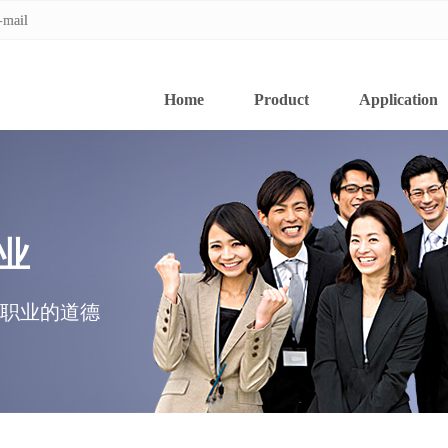
-mail
-mail
Home
Product
Application
专业
职业的道德