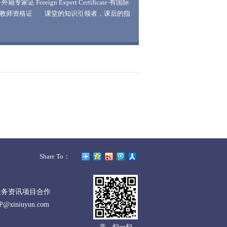
外籍专家证 Foreign Expert Certificate·有国际
可教师资格证 课堂的知识引领者，课后的指
气王。7年教龄，目前教有学生162人，为人亲
点小幽默，喜欢和小朋友探讨问题。有着一套
的独家口诀教学方法，急速解决音标和词语记
使命必达：课堂学习口诀朗朗出，氛围轻松又
，逻辑解题好深入，民校难题不攻自破，英语
吸收so easy；了解学生长与短，取长补短步步
让你手拿快速抢分神器，提高分数快狠稳。让
中做到：自己的学习自己做主。有趣的课堂形
于提高学生的学习积极性，同时我也很喜欢教
生掌握解题的关键，各类口诀梳理语法重难点
握的捷径！
Share To：
服务资讯项目合作
P@xiniuyun.com
亲，扫一扫