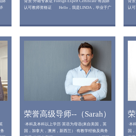
有国际
背景·外籍专家证 Foreign Expert Certificate·有国际
背景·
毕
认可教师资格证 Hello，我是LINDA，毕业于广
认可
研究
州著名学府的英语教育专业，擅长地道的口语教
成绩
任教
学，多年的口语教学经验告诉我，口语学习必须要
奖；
了更
大胆开口说，英语是一种语言，重要的是懂得如何
创下
我关
交流和沟通。流利的口语更可以提高语感，有助于
语，
同时
更容易学习英语。我喜欢活跃互动的课堂形式，有
教学
我喜
趣的课堂形式利于提高学生的学习积极性，帮助你
超过
提高
找到适合自己的英语学习方法、掌握解题的关键，
巧，
掌握
独特而有个性的教学风格是我的课堂。
你挑
的捷
爆棚
）
荣誉高级导师--（Sarah）
英
·本科及本科以上学历·英语为母语(来自美国，英
·本
商务
国，加拿大，澳洲，新西兰）·有教学经验及商务
国，