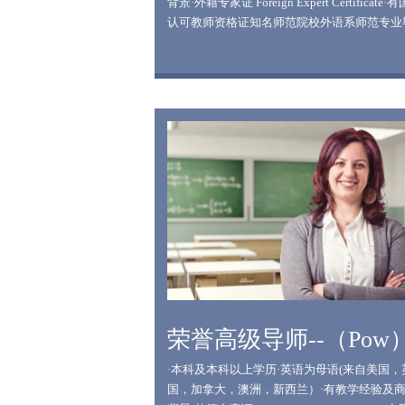
背景·外籍专家证 Foreign Expert Certificate·
认可教师资格证知名师范院校外语系师范专业
业，毕业以来就一直从事小学、初中的教学和
工作，6年的任教经验，特别是一年国际学校
的经历，让我对中、外的小学生的语言学习有
多的认识；在我的课堂中，学生的兴趣始终是
注的出发点； 另外，语言不仅是一门语言，
也是一种文化；更难得是的思维习惯的养成；
欢活跃互动的课堂形式，有趣的课堂形式利于
学生的学习积极性，同时我也很喜欢教授学生
解题的关键，各类口诀梳理语法重难点是掌握
径！
荣誉高级导师--（Pow
·本科及本科以上学历·英语为母语(来自美国，
国，加拿大，澳洲，新西兰）·有教学经验及