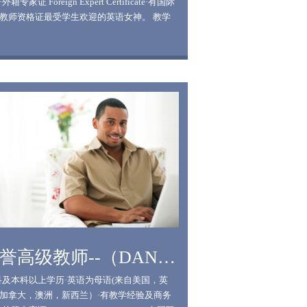
外籍专家证 Foreign Expert Certificate·有国际
教师资格证最受学生欢迎的英语女神。 教学
：2013年获评明师教育最受学生喜爱女教师金
 2014年班均人数、带班量居英语科头名，并
英语科目班均人数最多纪录； 曾参加高考口
一模口语评卷工作，英语口语界权威代表。
特点：10年丰富的教学经验，执教高三保证班
6年。自创语法填空（Grammar）稳夺8空技
小作文首句法，20分钟高分大作文速成法，助
战速度极限。2013年以来Sammi所带的班期期
，人数居高不下，被学生奉为英语女神。
荣誉高级教师--（DANDY）
科及本科以上学历·英语为母语(来自美国，英
加拿大，澳洲，新西兰）·有教学经验及商务