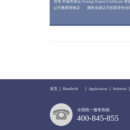
背景·外籍专家证 Foreign Expert Certificate·
认可教师资格证 拥有全国认可的英语专业
等级证书---TEM-8,极具英语权威。刻苦钻研Tas
based Language Teaching(TBLT)教学法，熟
Reading, Speaking, Listening, Writing课堂教
能，在教坛凭借新颖教学方法，获得家长和学
致好评，获得“最佳教师奖”。 “3P”魅力
(Professional, Passionate, Patient)专业+热情+
=100% 魅力 Rachel执教的英语课堂生动有趣
首页
Handheld
Application
Solution
3D scanner
全国统一服务热线
400-845-855